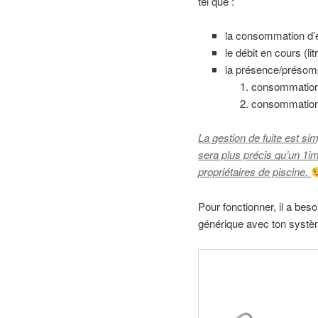
tel que :
la consommation d’ea
le débit en cours (li
la présence/présompt
consommation 
consommation 
La gestion de fuite est si
sera plus précis qu’un 1im
propriétaires de piscine.
Pour fonctionner, il a bes
générique avec ton syst