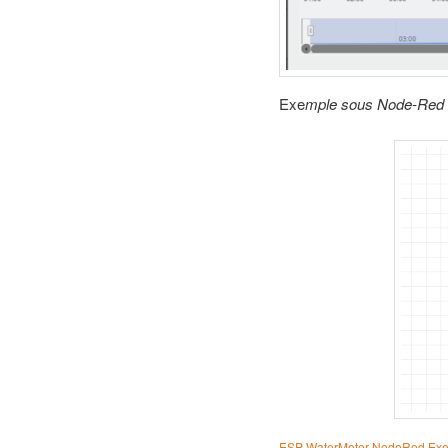
Exe
mple sous Node-Red 
ESP WaterMeter NodeRed Ex