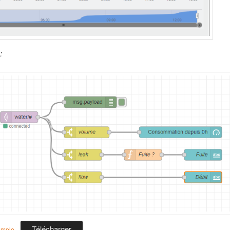
:
Télécharger
emple