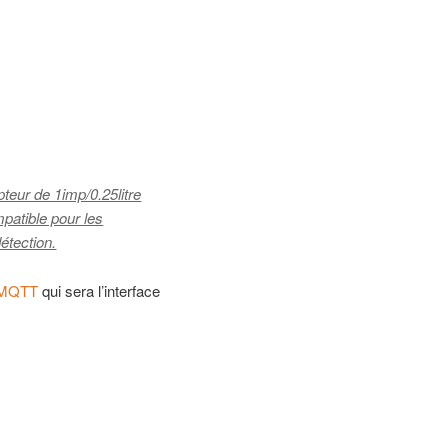
pteur de 1imp/0.25litre
mpatible pour les
étection.
 MQTT
qui sera l’interface