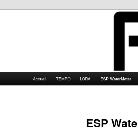
Aller
au
contenu
FBS
principal
Menu
Accueil
TEMPO
LORA
ESP WaterMeter
principal
ESP Wate