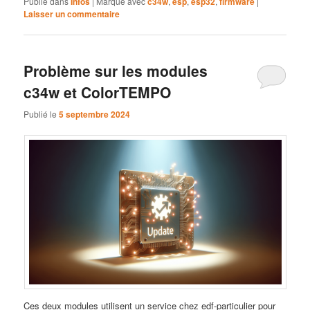
Publié dans
Infos
|
Marqué avec
c34w
,
esp
,
esp32
,
firmware
|
Laisser un commentaire
Problème sur les modules
c34w et ColorTEMPO
Publié le
5 septembre 2024
Ces deux modules utilisent un service chez edf-particulier pour