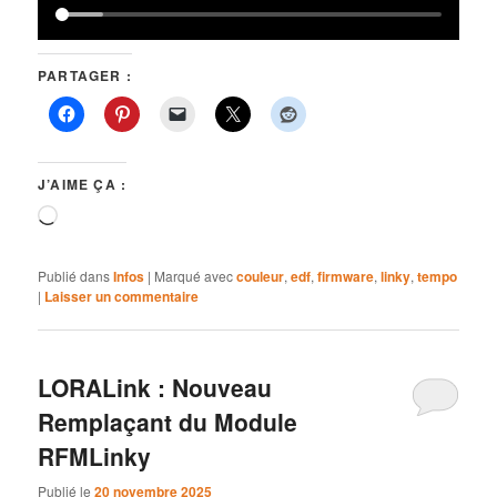
PARTAGER :
J’AIME ÇA :
Chargement…
Publié dans
Infos
|
Marqué avec
couleur
,
edf
,
firmware
,
linky
,
tempo
|
Laisser un commentaire
LORALink : Nouveau
Remplaçant du Module
RFMLinky
Publié le
20 novembre 2025