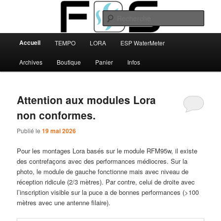
Aller
Aller
au
au
Rech
contenu
contenu
principal
secondaire
Menu
FBS
Accueil
TEMPO
LORA
ESP WaterMeter
principal
Archives
Boutique
Panier
Infos
Attention aux modules Lora
non conformes.
Publié le
19 mai 2026
Pour les montages Lora basés sur le module RFM95w, il existe
des contrefaçons avec des performances médiocres. Sur la
photo, le module de gauche fonctionne mais avec niveau de
réception ridicule (2/3 mètres). Par contre, celui de droite avec
l’inscription visible sur la puce a de bonnes performances (>100
mètres avec une antenne filaire).