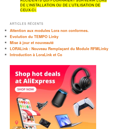
e
DE L’INSTALLATION OU DE L’UTILISATION DE
CEUX-CI.
ARTICLES RÉCENTS
Attention aux modules Lora non conformes.
Evolution du TEMPO Linky
Mise à jour et nouveauté
LORALink : Nouveau Remplaçant du Module RFMLinky
Introduction à LoraLink et Co