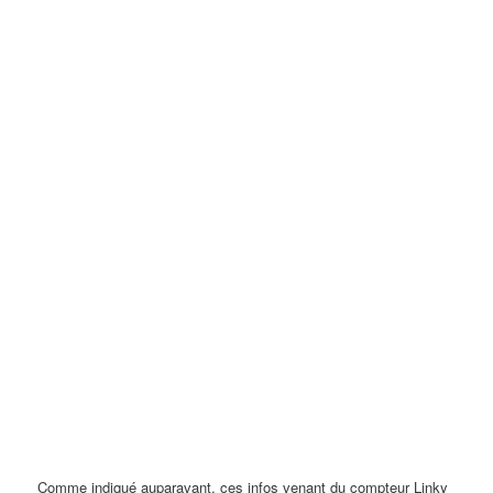
Linky Monophasé
Comme indiqué auparavant, ces infos venant du compteur Linky