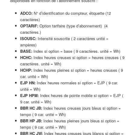
disponibles en fonction de l’abonnement souscrit :
ADCO:
N° d’identification du compteur, étiquette (12
caractères)
OPTARIF:
Option tarifaire (type d’abonnement) (4
caractères.)
ISOUSC:
Intensité souscrite ( 2 caractères unité =
ampères)
BASE:
Index si option = base ( 9 caractères. unité = Wh)
HCHC:
Index heures creuses si option = heures creuses ( 9
caractères. unité = Wh)
HCHP:
Index heures pleines si option = heures creuses ( 9
car. unité = Wh)
EJP HN:
Index heures normales si option = EJP ( 9 car.
unité = Wh)
EJP HPM:
Index heures de pointe mobile si option = EJP (
9 car. unité = Wh)
BBR HC JB:
Index heures creuses jours bleus si option =
tempo ( 9 car. unité = Wh)
BBR HP JB:
Index heures pleines jours bleus si option =
tempo ( 9 car. unité = Wh)
BBR HC JW:
Index heures creuses jours blancs si option =