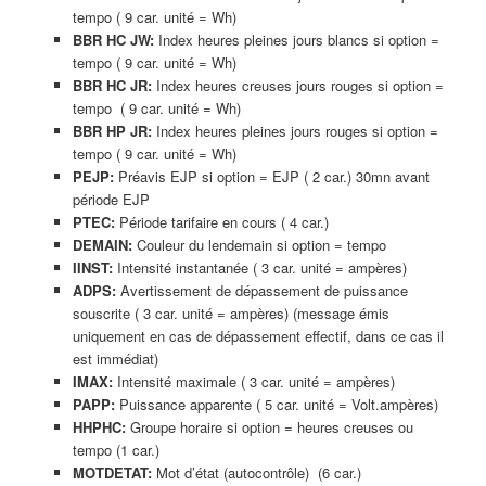
tempo ( 9 car. unité = Wh)
BBR HC JW:
Index heures pleines jours blancs si option =
tempo ( 9 car. unité = Wh)
BBR HC JR:
Index heures creuses jours rouges si option =
tempo ( 9 car. unité = Wh)
BBR HP JR:
Index heures pleines jours rouges si option =
tempo ( 9 car. unité = Wh)
PEJP:
Préavis EJP si option = EJP ( 2 car.) 30mn avant
période EJP
PTEC:
Période tarifaire en cours ( 4 car.)
DEMAIN:
Couleur du lendemain si option = tempo
IINST:
Intensité instantanée ( 3 car. unité = ampères)
ADPS:
Avertissement de dépassement de puissance
souscrite ( 3 car. unité = ampères) (message émis
uniquement en cas de dépassement effectif, dans ce cas il
est immédiat)
IMAX:
Intensité maximale ( 3 car. unité = ampères)
PAPP:
Puissance apparente ( 5 car. unité = Volt.ampères)
HHPHC:
Groupe horaire si option = heures creuses ou
tempo (1 car.)
MOTDETAT:
Mot d’état (autocontrôle) (6 car.)