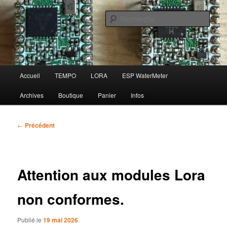
Aller
au
Rech
contenu
principal
FBS
Menu
Accueil
TEMPO
LORA
ESP WaterMeter
principal
Archives
Boutique
Panier
Infos
Navigation
←
Précédent
des
articles
Attention aux modules Lora
non conformes.
Publié le
19 mai 2026