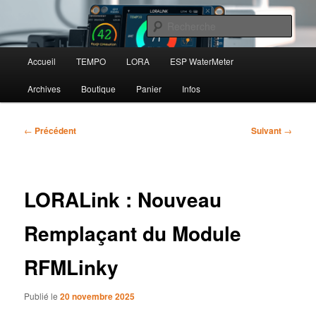
Aller
au
Rech
contenu
principal
Menu
FBS
Accueil
TEMPO
LORA
ESP WaterMeter
principal
Archives
Boutique
Panier
Infos
Navigation
←
Précédent
Suivant
→
des
articles
LORALink : Nouveau
Remplaçant du Module
RFMLinky
Publié le
20 novembre 2025