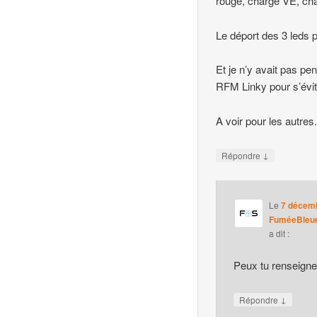
rouge, charge VE, cha
Le déport des 3 leds p
Et je n’y avait pas pe
RFM Linky pour s’évit
A voir pour les autres.
↓
Répondre
Le
7 décemb
FuméeBleu
a dit :
Peux tu renseigne
↓
Répondre