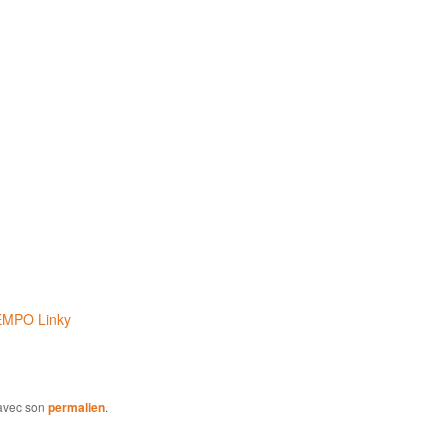
TEMPO Linky
i avec son
permalien
.