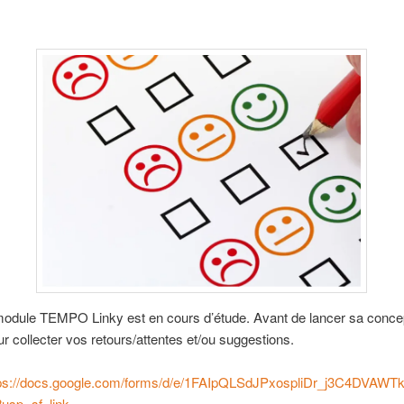
module TEMPO Linky est en cours d’étude. Avant de lancer sa concept
r collecter vos retours/attentes et/ou suggestions.
tps://docs.google.com/forms/d/e/1FAIpQLSdJPxospliDr_j3C4DVAWTk
usp=sf_link