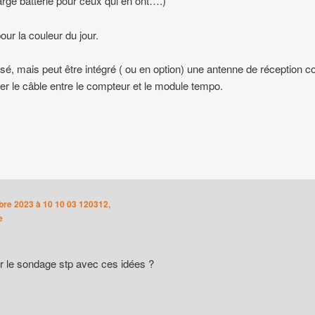
rge batterie pour ceux qui en ont….)
our la couleur du jour.
nsé, mais peut être intégré ( ou en option) une antenne de réception c
er le câble entre le compteur et le module tempo.
re 2023 à 10 10 03 120312
,
e
r le sondage stp avec ces idées ?