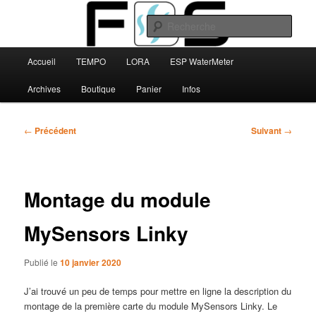
Aller
au
Rech
contenu
principal
Menu
FBS
Accueil
TEMPO
LORA
ESP WaterMeter
principal
Archives
Boutique
Panier
Infos
Navigation
←
Précédent
Suivant
→
des
articles
Montage du module
MySensors Linky
Publié le
10 janvier 2020
J’ai trouvé un peu de temps pour mettre en ligne la description du
montage de la première carte du module MySensors Linky. Le