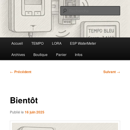
Aller
au
Rech
contenu
principal
FBS
Menu
Accueil
TEMPO
LORA
ESP WaterMeter
principal
Archives
Boutique
Panier
Infos
Navigation
←
Précédent
Suivant
→
des
articles
Bientôt
Publié le
16 juin 2025