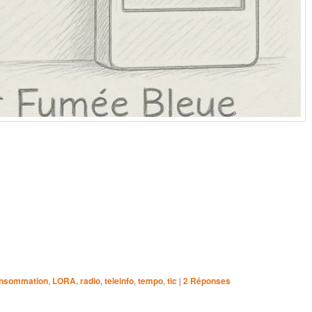
onsommation
,
LORA
,
radio
,
teleinfo
,
tempo
,
tic
|
2
Réponses