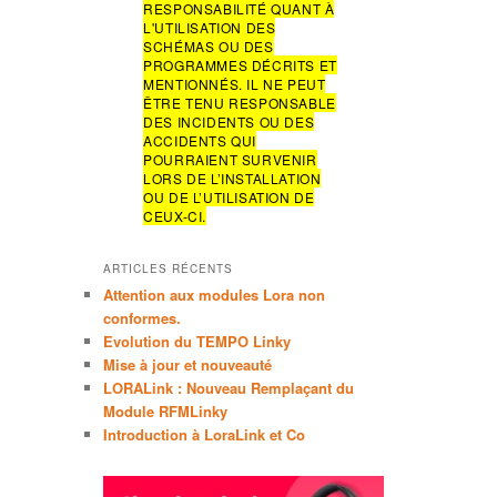
RESPONSABILITÉ QUANT À
r
L'UTILISATION DES
c
SCHÉMAS OU DES
h
PROGRAMMES DÉCRITS ET
e
MENTIONNÉS. IL NE PEUT
ÊTRE TENU RESPONSABLE
DES INCIDENTS OU DES
ACCIDENTS QUI
POURRAIENT SURVENIR
LORS DE L’INSTALLATION
OU DE L’UTILISATION DE
CEUX-CI.
ARTICLES RÉCENTS
Attention aux modules Lora non
conformes.
Evolution du TEMPO Linky
Mise à jour et nouveauté
LORALink : Nouveau Remplaçant du
Module RFMLinky
Introduction à LoraLink et Co