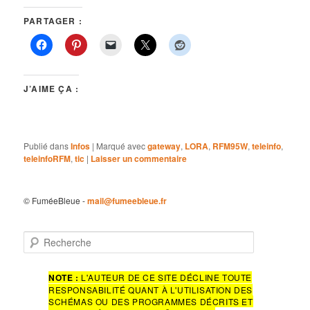
PARTAGER :
J’AIME ÇA :
Publié dans
Infos
|
Marqué avec
gateway
,
LORA
,
RFM95W
,
teleinfo
,
teleinfoRFM
,
tic
|
Laisser un commentaire
© FuméeBleue -
mail@fumeebleue.fr
R
e
c
h
NOTE :
L'AUTEUR DE CE SITE DÉCLINE TOUTE
RESPONSABILITÉ QUANT À L'UTILISATION DES
e
SCHÉMAS OU DES PROGRAMMES DÉCRITS ET
r