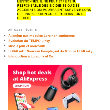
MENTIONNÉS. IL NE PEUT ÊTRE TENU
c
RESPONSABLE DES INCIDENTS OU DES
h
ACCIDENTS QUI POURRAIENT SURVENIR LORS
e
DE L’INSTALLATION OU DE L’UTILISATION DE
CEUX-CI.
ARTICLES RÉCENTS
Attention aux modules Lora non conformes.
Evolution du TEMPO Linky
Mise à jour et nouveauté
LORALink : Nouveau Remplaçant du Module RFMLinky
Introduction à LoraLink et Co