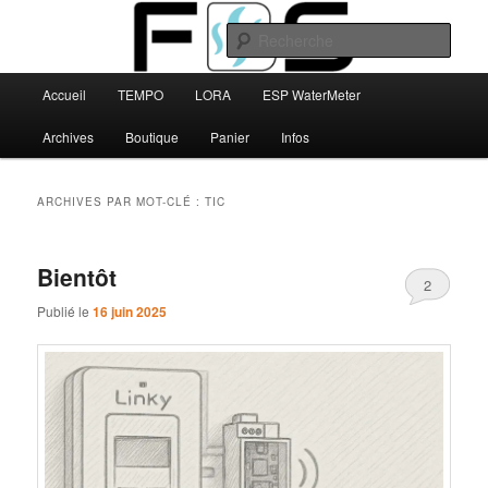
Aller
Aller
au
au
Rech
contenu
contenu
principal
secondaire
Menu
FBS
Accueil
TEMPO
LORA
ESP WaterMeter
principal
Archives
Boutique
Panier
Infos
ARCHIVES PAR MOT-CLÉ :
TIC
Bientôt
2
Publié le
16 juin 2025