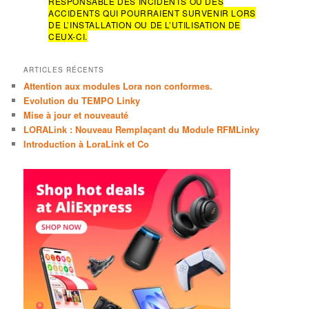
RESPONSABLE DES INCIDENTS OU DES
h
ACCIDENTS QUI POURRAIENT SURVENIR LORS
e
DE L’INSTALLATION OU DE L’UTILISATION DE
CEUX-CI.
ARTICLES RÉCENTS
Attention aux modules Lora non conformes.
Evolution du TEMPO Linky
Mise à jour et nouveauté
LORALink : Nouveau Remplaçant du Module RFMLinky
Introduction à LoraLink et Co