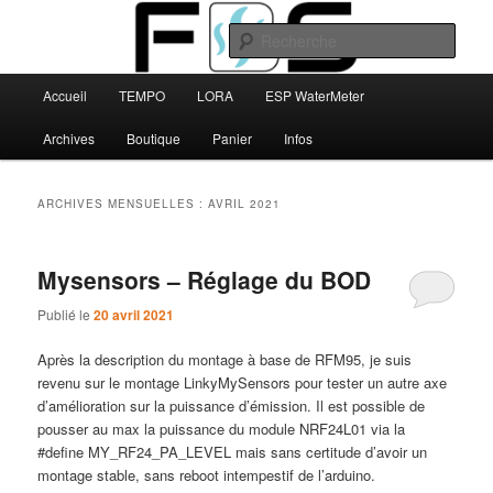
Aller
Aller
au
au
Rech
contenu
contenu
principal
secondaire
Menu
FBS
Accueil
TEMPO
LORA
ESP WaterMeter
principal
Archives
Boutique
Panier
Infos
ARCHIVES MENSUELLES :
AVRIL 2021
Mysensors – Réglage du BOD
Publié le
20 avril 2021
Après la description du montage à base de RFM95, je suis
revenu sur le montage LinkyMySensors pour tester un autre axe
d’amélioration sur la puissance d’émission. Il est possible de
pousser au max la puissance du module NRF24L01 via la
#define MY_RF24_PA_LEVEL mais sans certitude d’avoir un
montage stable, sans reboot intempestif de l’arduino.