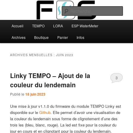
Aller
Aller
au
au
Rech
contenu
contenu
principal
secondaire
Menu
FBS
Accueil
TEMPO
LORA
ESP WaterMeter
principal
Archives
Boutique
Panier
Infos
ARCHIVES MENSUELLES :
JUIN 2023
Linky TEMPO – Ajout de la
3
couleur du lendemain
Publié le
18 juin 2023
Une mise à jour v1.1.0 du firmware du module TEMPO Linky est
disponible sur le
Github
. Elle permet d’avoir une visualisation de
la couleur du lendemain sous forme de clignotement d’une des
trois les (bleu, blanc, rouge). La led est fixe pour la couleur du
jour en cours et en clignotant pour la couleur du lendemain.