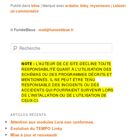
Publié dans
Infos
|
Marqué avec
arduino
,
linky
,
mysensors
|
Laisser
un commentaire
© FuméeBleue -
mail@fumeebleue.fr
R
e
c
h
NOTE :
L'AUTEUR DE CE SITE DÉCLINE TOUTE
RESPONSABILITÉ QUANT À L'UTILISATION DES
e
SCHÉMAS OU DES PROGRAMMES DÉCRITS ET
r
MENTIONNÉS. IL NE PEUT ÊTRE TENU
c
RESPONSABLE DES INCIDENTS OU DES
h
ACCIDENTS QUI POURRAIENT SURVENIR LORS
e
DE L’INSTALLATION OU DE L’UTILISATION DE
CEUX-CI.
ARTICLES RÉCENTS
Attention aux modules Lora non conformes.
Evolution du TEMPO Linky
Mise à jour et nouveauté