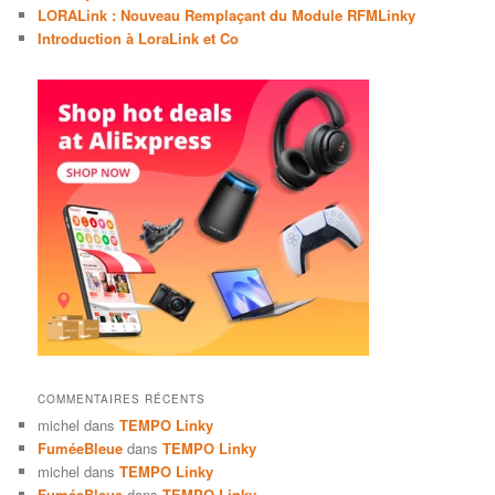
LORALink : Nouveau Remplaçant du Module RFMLinky
Introduction à LoraLink et Co
COMMENTAIRES RÉCENTS
michel
dans
TEMPO Linky
FuméeBleue
dans
TEMPO Linky
michel
dans
TEMPO Linky
FuméeBleue
dans
TEMPO Linky