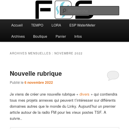
Aller
Aller
au
au
Rech
contenu
contenu
principal
secondaire
Menu
FBS
Accueil
TEMPO
LORA
ESP WaterMeter
principal
Archives
Boutique
Panier
Infos
ARCHIVES MENSUELLES :
NOVEMBRE 2022
Nouvelle rubrique
Publié le
6 novembre 2022
Je viens de créer une nouvelle rubrique «
divers
» qui contiendra
tous mes projets annexes qui peuvent t’intéresser sur différents
domaines autres que le monde du Linky. Aujourd’hui un premier
article autour de la radio FM pour les vieux postes TSF. A
suivre..