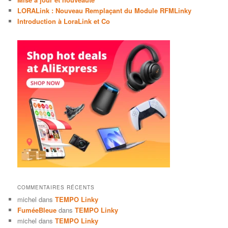
LORALink : Nouveau Remplaçant du Module RFMLinky
Introduction à LoraLink et Co
COMMENTAIRES RÉCENTS
michel
dans
TEMPO Linky
FuméeBleue
dans
TEMPO Linky
michel
dans
TEMPO Linky