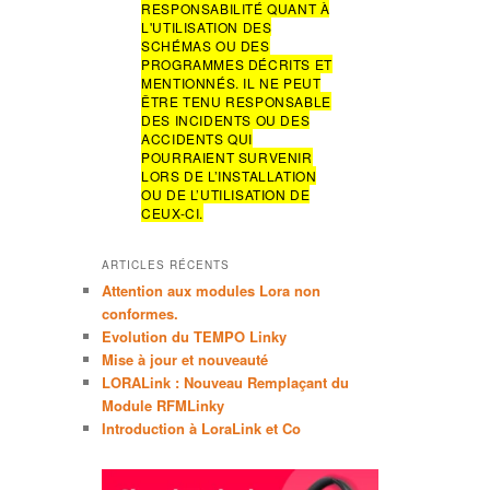
RESPONSABILITÉ QUANT À
r
L'UTILISATION DES
c
SCHÉMAS OU DES
h
PROGRAMMES DÉCRITS ET
e
MENTIONNÉS. IL NE PEUT
ÊTRE TENU RESPONSABLE
DES INCIDENTS OU DES
ACCIDENTS QUI
POURRAIENT SURVENIR
LORS DE L’INSTALLATION
OU DE L’UTILISATION DE
CEUX-CI.
ARTICLES RÉCENTS
Attention aux modules Lora non
conformes.
Evolution du TEMPO Linky
Mise à jour et nouveauté
LORALink : Nouveau Remplaçant du
Module RFMLinky
Introduction à LoraLink et Co