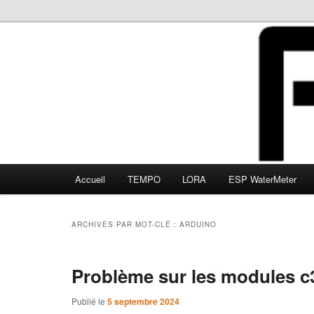
Aller
Aller
au
au
contenu
contenu
FBS
principal
secondaire
Menu
Accueil
TEMPO
LORA
ESP WaterMeter
principal
ARCHIVES PAR MOT-CLÉ :
ARDUINO
Problème sur les modules 
Publié le
5 septembre 2024