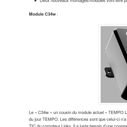
Deux nouveaux montages/modules vont être pub
Module C34w
:
Le « C34w » un cousin du module actuel « TEMPO Lin
du jour TEMPO. Les différences sont que celui-ci n’a qu’
TIC du compteur Linky. Il a juste besoin d’une connex