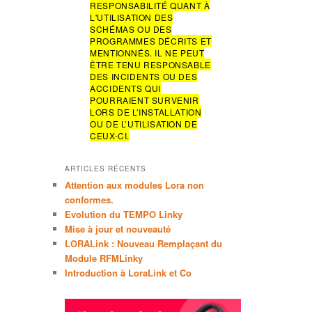
RESPONSABILITÉ QUANT À
r
L'UTILISATION DES
c
SCHÉMAS OU DES
h
PROGRAMMES DÉCRITS ET
e
MENTIONNÉS. IL NE PEUT
ÊTRE TENU RESPONSABLE
DES INCIDENTS OU DES
ACCIDENTS QUI
POURRAIENT SURVENIR
LORS DE L’INSTALLATION
OU DE L’UTILISATION DE
CEUX-CI.
ARTICLES RÉCENTS
Attention aux modules Lora non
conformes.
Evolution du TEMPO Linky
Mise à jour et nouveauté
LORALink : Nouveau Remplaçant du
Module RFMLinky
Introduction à LoraLink et Co