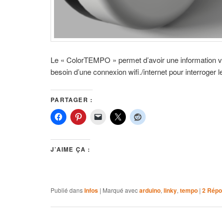
Le « ColorTEMPO » permet d’avoir une information vis
besoin d’une connexion wifi./internet pour interroger l
PARTAGER :
J’AIME ÇA :
Publié dans
Infos
|
Marqué avec
arduino
,
linky
,
tempo
|
2
Répo