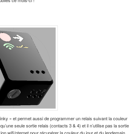
liés ce mois-ci !
ky » et permet aussi de programmer un relais suivant la couleur
une seule sortie relais (contacts 3 & 4) et il n’utilise pas la sortie
ion wifi/nternet pour récupérer la couleur du jour et du lendemain