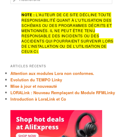
e
c
h
NOTE :
L'AUTEUR DE CE SITE DÉCLINE TOUTE
RESPONSABILITÉ QUANT À L'UTILISATION DES
e
SCHÉMAS OU DES PROGRAMMES DÉCRITS ET
r
MENTIONNÉS. IL NE PEUT ÊTRE TENU
c
RESPONSABLE DES INCIDENTS OU DES
h
ACCIDENTS QUI POURRAIENT SURVENIR LORS
e
DE L’INSTALLATION OU DE L’UTILISATION DE
CEUX-CI.
ARTICLES RÉCENTS
Attention aux modules Lora non conformes.
Evolution du TEMPO Linky
Mise à jour et nouveauté
LORALink : Nouveau Remplaçant du Module RFMLinky
Introduction à LoraLink et Co