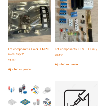
Lot composants ColorTEMPO
Lot composants TEMPO Linky
avec esp32
23,00
€
19,00
€
Ajouter au panier
Ajouter au panier