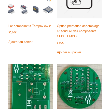
Lot composants Tempoview 2
Option prestation assemblage
et soudure des composants
30,00
€
CMS TEMPO
Ajouter au panier
6,00
€
Ajouter au panier