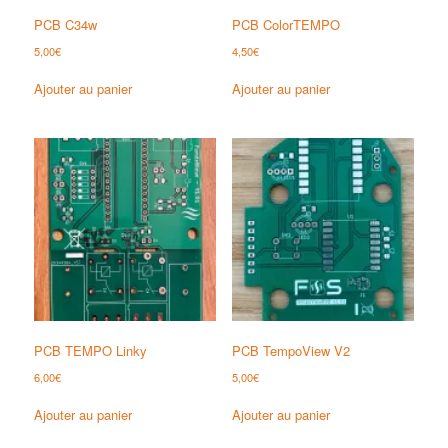
PCB C34w
PCB ColorTEMPO
5,00
€
4,50
€
Ajouter au panier
Ajouter au panier
PCB TEMPO Linky
PCB TempoView V2
6,00
€
5,00
€
Ajouter au panier
Ajouter au panier