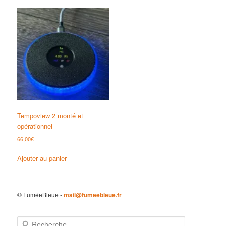
Tempoview 2 monté et
opérationnel
66,00
€
Ajouter au panier
© FuméeBleue -
mail@fumeebleue.fr
R