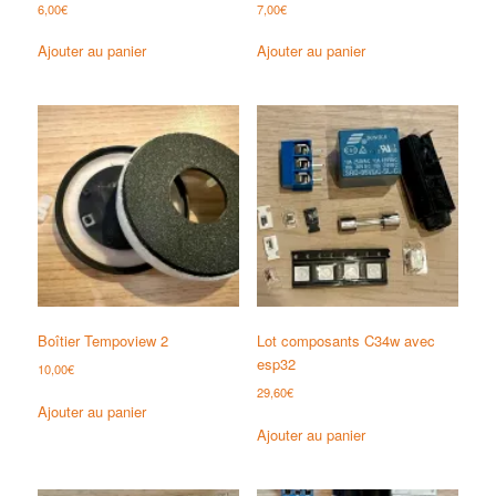
6,00
€
7,00
€
Ajouter au panier
Ajouter au panier
Boîtier Tempoview 2
Lot composants C34w avec
esp32
10,00
€
29,60
€
Ajouter au panier
Ajouter au panier