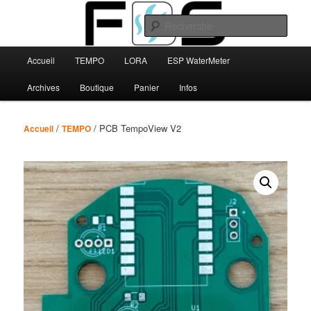
Aller
au
Rech
contenu
principal
Menu
FBS
Accueil
TEMPO
LORA
ESP WaterMeter
principal
Archives
Boutique
Panier
Infos
/
/ PCB TempoView V2
Accueil
TEMPO