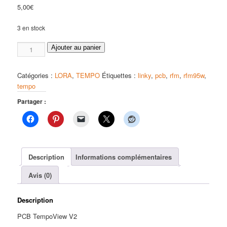
5,00
€
3 en stock
quantité
Ajouter au panier
de
PCB
Catégories :
LORA
,
TEMPO
Étiquettes :
linky
,
pcb
,
rfm
,
rfm95w
,
TempoView
tempo
V2
Partager :
Description
Informations complémentaires
Avis (0)
Description
PCB TempoView V2