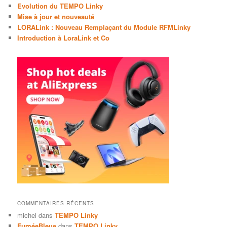
Evolution du TEMPO Linky
Mise à jour et nouveauté
LORALink : Nouveau Remplaçant du Module RFMLinky
Introduction à LoraLink et Co
COMMENTAIRES RÉCENTS
michel
dans
TEMPO Linky
FuméeBleue
dans
TEMPO Linky