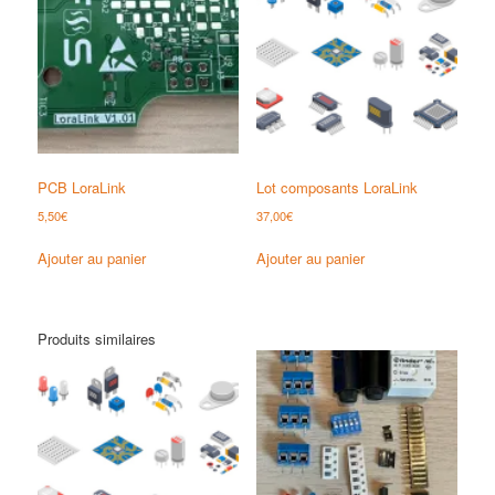
PCB LoraLink
Lot composants LoraLink
5,50
€
37,00
€
Ajouter au panier
Ajouter au panier
Produits similaires