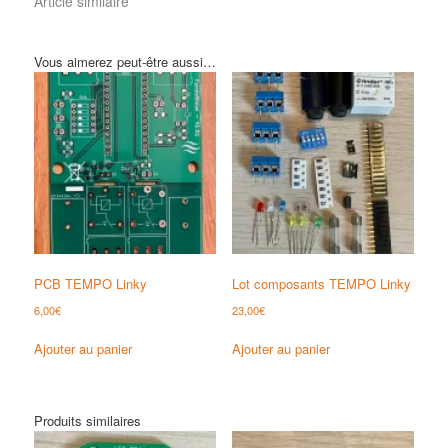
Article similaire
Vous aimerez peut-être aussi…
PCB TEMPO Linky
Lot composants TEMPO Linky
6,00
€
23,00
€
Ajouter au panier
Ajouter au panier
Produits similaires