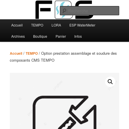
Aller
au
Rech
contenu
principal
Menu
FBS
Accueil
TEMPO
LORA
ESP WaterMeter
principal
Archives
Boutique
Panier
Infos
/
/ Option prestation assemblage et soudure des
Accueil
TEMPO
composants CMS TEMPO