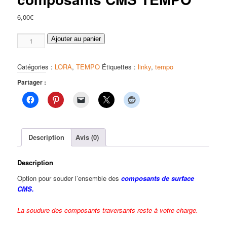
6,00
€
quantité
Ajouter au panier
de
Option
Catégories :
LORA
,
TEMPO
Étiquettes :
linky
,
tempo
prestation
assemblage
Partager :
et
soudure
des
composants
CMS
Description
Avis (0)
TEMPO
Description
Option pour souder l’ensemble des
composants de surface
CMS.
La soudure des composants traversants reste à votre charge.