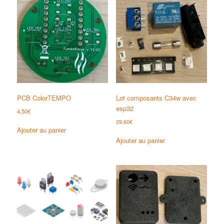
PCB ColorTEMPO
Lot composants C34w avec
esp32
4,50
€
29,60
€
Ajouter au panier
Ajouter au panier